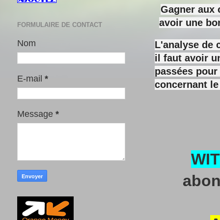
Gagner aux c
avoir une bo
FORMULAIRE DE CONTACT
Nom
L'analyse de 
il faut avoir
passées pour y
E-mail
*
concernant le
Message
*
WI
abon