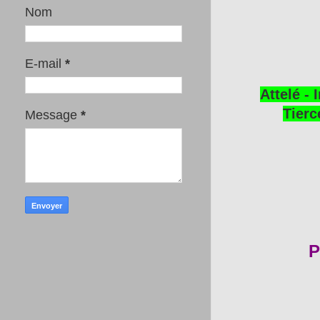
Nom
E-mail
*
Attelé - 
Tierc
Message
*
P