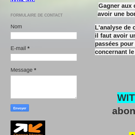
Gagner aux c
avoir une bo
FORMULAIRE DE CONTACT
Nom
L'analyse de 
il faut avoir
passées pour y
E-mail
*
concernant le
Message
*
WI
abon