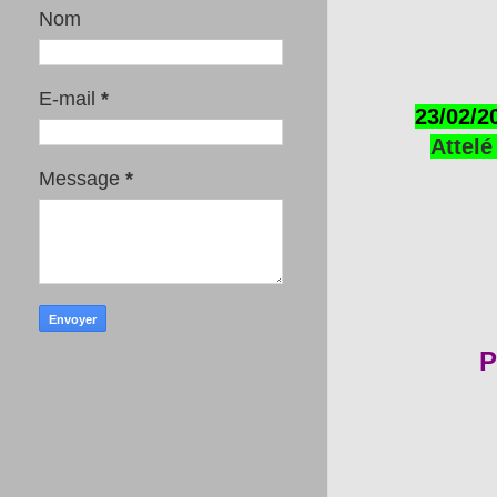
Nom
E-mail
*
23/02/2
Attelé
Message
*
P