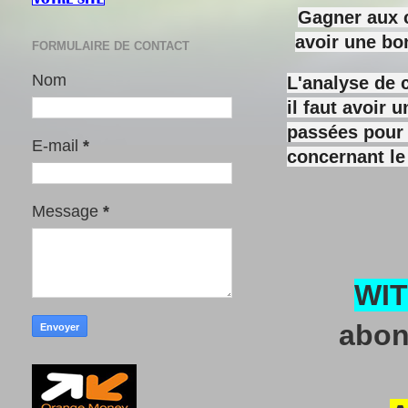
Gagner aux c
avoir une bo
FORMULAIRE DE CONTACT
Nom
L'analyse de 
il faut avoir
passées pour y
E-mail
*
concernant le
Message
*
WI
abon