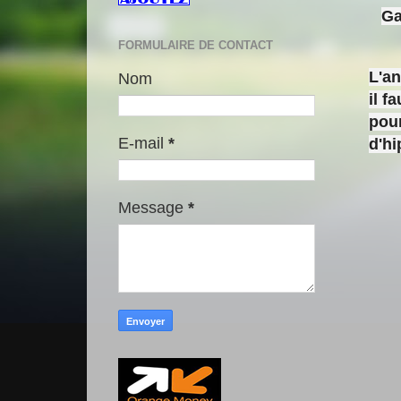
Ga
FORMULAIRE DE CONTACT
L'a
Nom
il f
pour
E-mail
*
d'h
Message
*