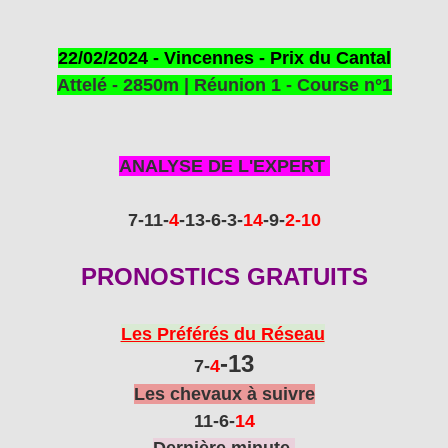
22/02/2024 - Vincennes - Prix du Cantal
Attelé - 2850m | Réunion 1 - Course n°1
ANALYSE DE L'EXPERT
7-11
-
4
-13
-6
-3
-
14
-9
-
2-10
PRONOSTICS GRATUITS
Les Préférés du Réseau
-13
7-
4
Les chevaux à suivre
11-6
-
14
Dernière minute