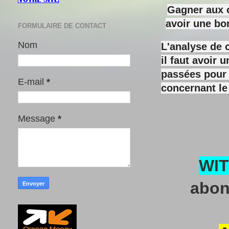
Gagner aux c
avoir une bo
FORMULAIRE DE CONTACT
Nom
L'analyse de 
il faut avoir
passées pour y
E-mail
*
concernant le
Message
*
WI
abon