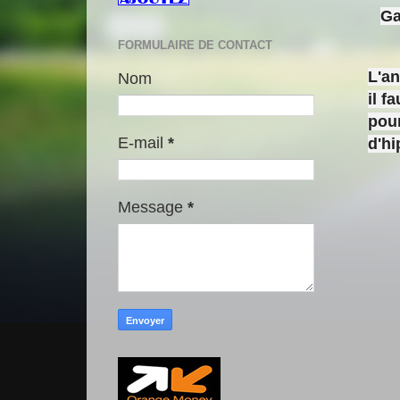
Ga
FORMULAIRE DE CONTACT
L'a
Nom
il f
pour
E-mail
*
d'h
Message
*