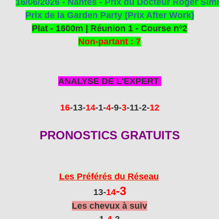
16/06/2026 - Nantes - Prix du Docteur Roger Sim
Prix de la Garden Party (Prix After Work)
Plat - 1600m | Réunion 1 - Course n°2
Non-partant : 7
ANALYSE DE L'EXPERT
16
-13
-
14
-1
-
4
-9-
3
-11
-2-
12
PRONOSTICS GRATUITS
Les Préférés du Réseau
-3
13-
14
Les chevux à suiv
1-
4
-2