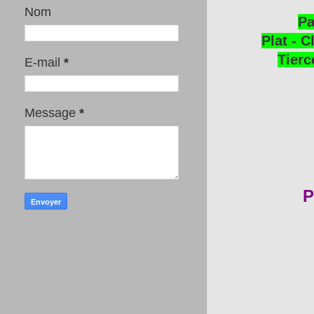
Nom
Pa
Plat - C
Tierc
E-mail
*
Message
*
P