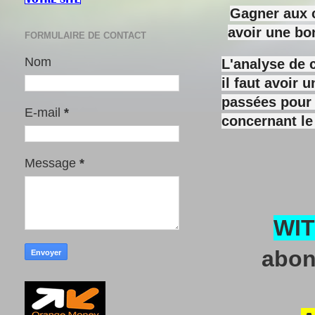
Gagner aux c
avoir une bo
FORMULAIRE DE CONTACT
Nom
L'analyse de 
il faut avoir
passées pour y
E-mail
*
concernant le
Message
*
WI
abon