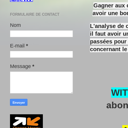
Gagner aux c
avoir une bo
FORMULAIRE DE CONTACT
Nom
L'analyse de 
il faut avoir
passées pour y
E-mail
*
concernant le
Message
*
WI
abon