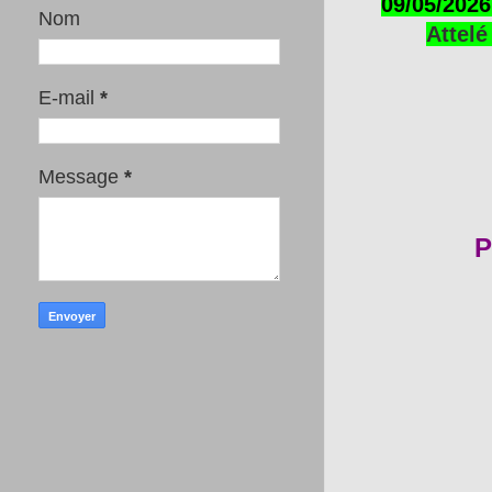
09/05/2026
Nom
Attelé
E-mail
*
Message
*
P