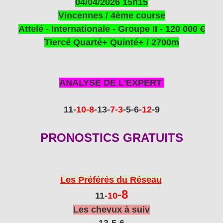
04/04/2026 15h15
Vincennes / 4
ème
course
Attelé - Internationale - Groupe II - 120 000 €
Tiercé Quarté+ Quinté+ / 2700m
ANALYSE DE L'EXPERT
11
-
10
-8
-13
-
7
-3
-5-6
-
12
-9
PRONOSTICS GRATUITS
Les Préférés du Réseau
-8
11
-
10
Les chevux à suiv
13-5
-6