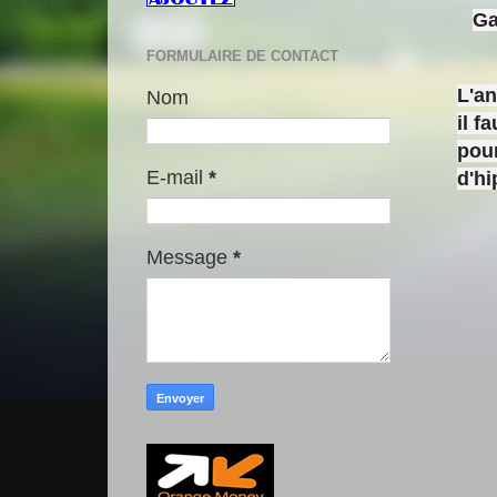
Ga
FORMULAIRE DE CONTACT
L'a
Nom
il f
pour
E-mail
*
d'h
Message
*