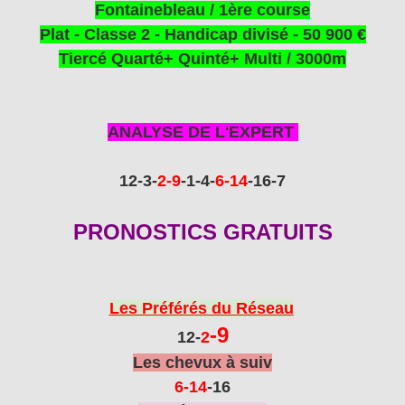
Fontainebleau / 1
ère
course
Plat - Classe 2 - Handicap divisé - 50 900 €
Tiercé Quarté+ Quinté+ Multi / 3000m
ANALYSE DE L'EXPERT
12
-3
-
2
-9
-1
-4-
6-14
-16-7
PRONOSTICS GRATUITS
Les Préférés du Réseau
-9
12
-
2
Les chevux à suiv
6-14
-16