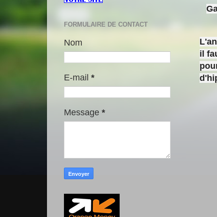
Ga
FORMULAIRE DE CONTACT
L'a
Nom
il f
pour
E-mail
*
d'h
Message
*