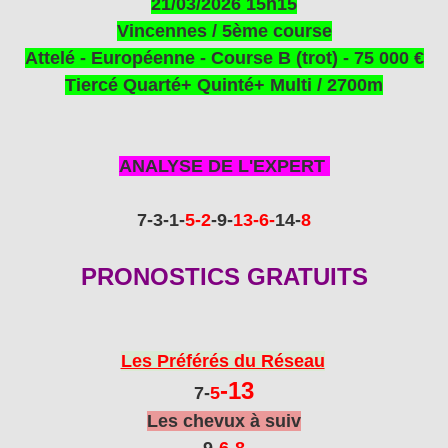
21/03/2026 15h15
Vincennes / 5
ème
course
Attelé - Européenne - Course B (trot) - 75 000 €
Tiercé Quarté+ Quinté+ Multi / 2700m
ANALYSE DE L'EXPERT
7
-3
-1
-
5
-2
-9-
13-6
-
14-
8
PRONOSTICS GRATUITS
Les Préférés du Réseau
-13
7
-
5
Les chevux à suiv
9-
6
-8