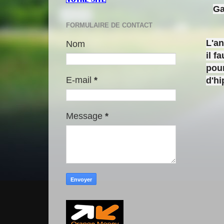
Ga
FORMULAIRE DE CONTACT
L'a
Nom
il f
pour
E-mail
*
d'h
Message
*