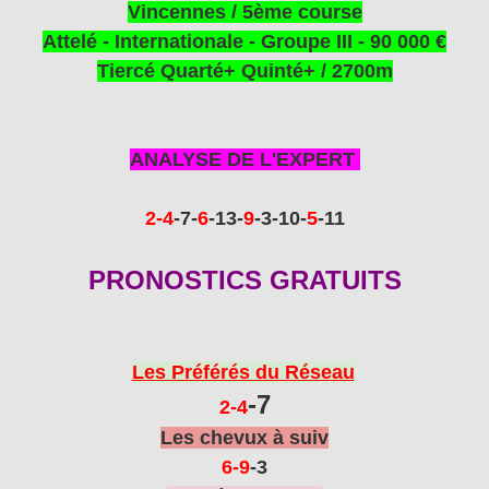
Vincennes / 5
ème
course
Attelé - Internationale - Groupe III - 90 000 €
Tiercé Quarté+ Quinté+ / 2700m
ANALYSE DE L'EXPERT
2
-4
-7
-
6
-13
-
9
-3-10
-
5
-11
PRONOSTICS GRATUITS
Les Préférés du Réseau
-7
2
-4
Les chevux à suiv
6-9
-3