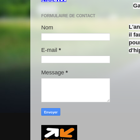
Ga
FORMULAIRE DE CONTACT
L'a
Nom
il f
pour
E-mail
*
d'h
Message
*