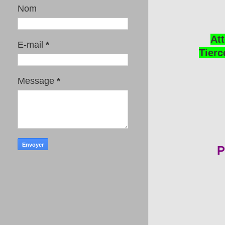
Nom
Att
E-mail
*
Tierc
Message
*
P