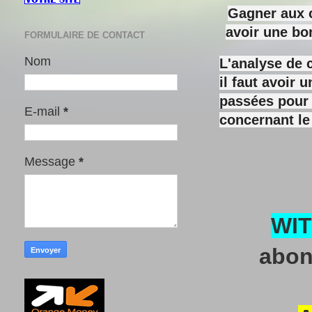
Gagner aux c
avoir une bo
FORMULAIRE DE CONTACT
Nom
L'analyse de 
il faut avoir
passées pour y
E-mail
*
concernant le
Message
*
WI
abon