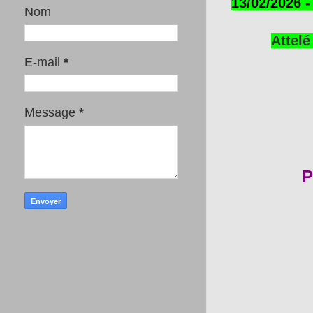
13/02/2026 
Nom
Attelé
E-mail
*
Message
*
P