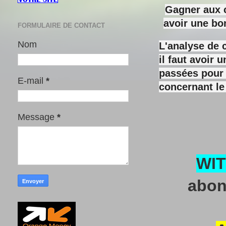
Gagner aux c
avoir une bo
FORMULAIRE DE CONTACT
Nom
L'analyse de 
il faut avoir
passées pour y
E-mail
*
concernant le
Message
*
WI
abon