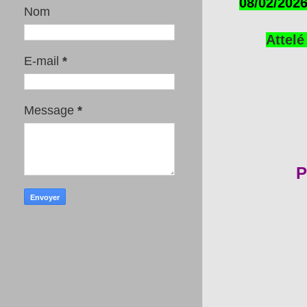
08/02/2026
Nom
Attelé
E-mail
*
Message
*
P