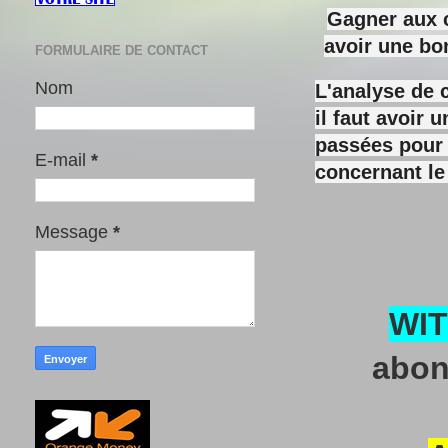
Gagner aux c
avoir une bo
FORMULAIRE DE CONTACT
Nom
L'analyse de 
il faut avoir
passées pour y
E-mail
*
concernant le
Message
*
WI
abon