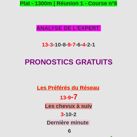
Plat - 1300m | Réunion 1 - Course n°8
ANALYSE DE L'EXPERT
13
-3
-10
-8
-
9
-7
-6-
4
-2-1
PRONOSTICS GRATUITS
Les Préférés du Réseau
-7
13
-9
Les chevux à suiv
3
-10
-2
Dernière minute
6