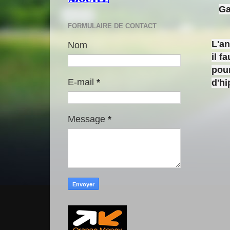
Ga
FORMULAIRE DE CONTACT
L'a
Nom
il f
pour
E-mail
*
d'h
Message
*