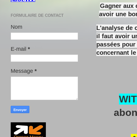
Gagner aux c
avoir une bo
FORMULAIRE DE CONTACT
Nom
L'analyse de 
il faut avoir
passées pour y
E-mail
*
concernant le
Message
*
WI
abon