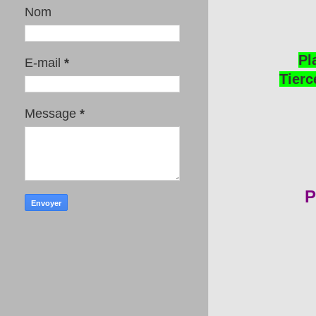
Nom
Pl
E-mail
*
Tierc
Message
*
P