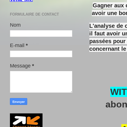
Gagner aux c
avoir une bo
FORMULAIRE DE CONTACT
Nom
L'analyse de 
il faut avoir
passées pour y
E-mail
*
concernant le
Message
*
WI
abon