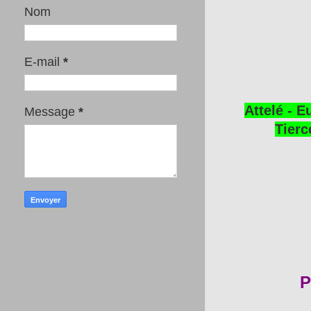
Nom
E-mail
*
Attelé - E
Message
*
Tierc
P