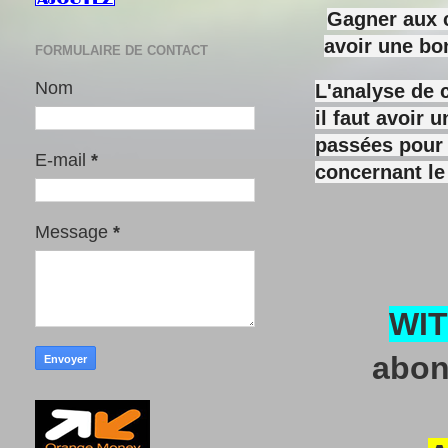
Gagner aux c
avoir une bo
FORMULAIRE DE CONTACT
Nom
L'analyse de 
il faut avoir
passées pour y
E-mail
*
concernant le
Message
*
WI
abon