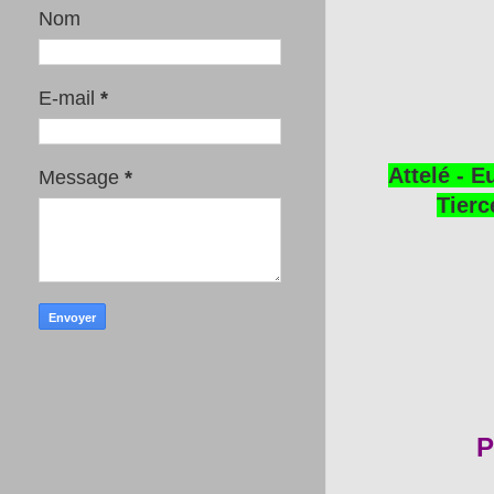
Nom
E-mail
*
Attelé - E
Message
*
Tierc
P