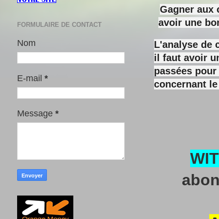
Gagner aux c
avoir une bo
FORMULAIRE DE CONTACT
Nom
L'analyse de 
il faut avoir
passées pour y
E-mail
*
concernant le
Message
*
WI
abon