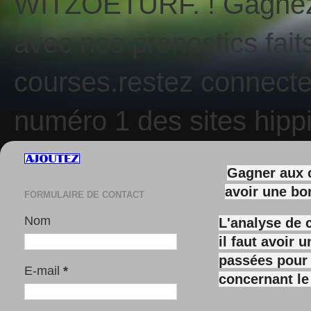
WITZOETURF. ! Gagnez p
avec nos pronostics fait
courses.restez connect
numéro 1 des sites hipp
Gagner aux c
avoir une bo
FORMULAIRE DE CONTACT
Nom
L'analyse de 
il faut avoir
passées pour y
E-mail
*
concernant le