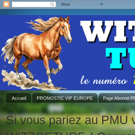
Accueil
PRONOSTIC VIP EUROPE
Page Abonné 
Si vous pariez au PMU 