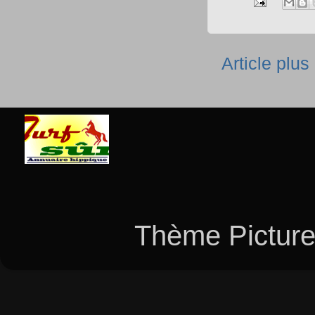
Article plus
Thème Picture