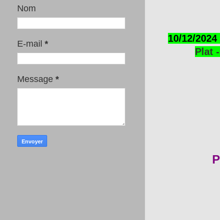
Nom
10/12/2024 
E-mail
*
Plat 
Message
*
P