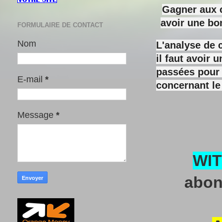
Gagner aux c
avoir une bo
FORMULAIRE DE CONTACT
Nom
L'analyse de 
il faut avoir
passées pour y
E-mail
*
concernant le
Message
*
WI
abon