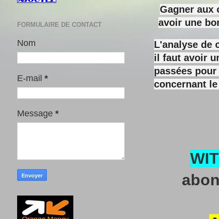
Gagner aux c
avoir une bo
FORMULAIRE DE CONTACT
Nom
L'analyse de 
il faut avoir
passées pour y
E-mail
*
concernant le
Message
*
WI
abon