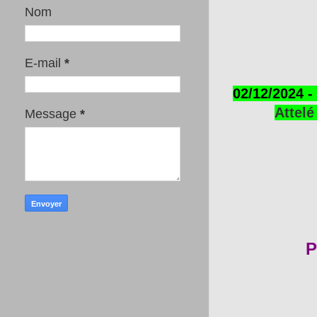
Nom
E-mail
*
02/12/2024 -
Attelé
Message
*
P