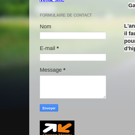
Ga
FORMULAIRE DE CONTACT
L'a
Nom
il f
pour
E-mail
*
d'h
Message
*