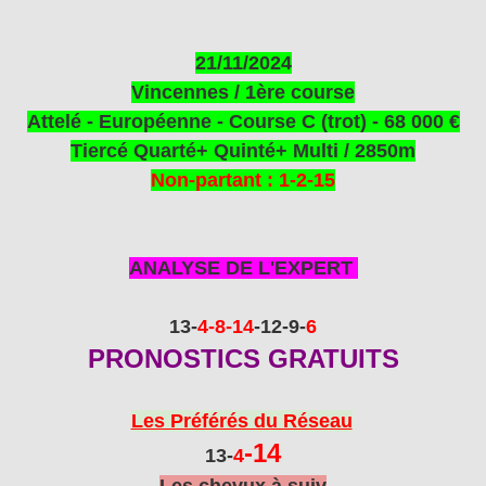
21/11/2024
Vincennes / 1
ère
course
Attelé - Européenne - Course C (trot) - 68 000 €
Tiercé Quarté+ Quinté+ Multi / 2850m
Non-partant : 1-2-15
ANALYSE DE L'EXPERT
13-
4
-8
-14
-12
-9
-
6
PRONOSTICS GRATUITS
Les Préférés du Réseau
-14
13-
4
Les chevux à suiv