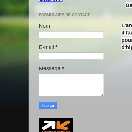
Ga
FORMULAIRE DE CONTACT
L'a
Nom
il f
pour
E-mail
*
d'h
Message
*