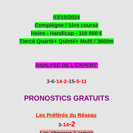
03/10/2024
Compiègne / 1
ère
course
Haies - Handicap - 110 000 €
Tiercé Quarté+ Quinté+ Multi / 3600m
ANALYSE DE L'EXPERT
3-6
-
14
-2
-15
-
5
-11
PRONOSTICS GRATUITS
Les Préférés du Réseau
-2
3-
14
Les chevaux à suivre