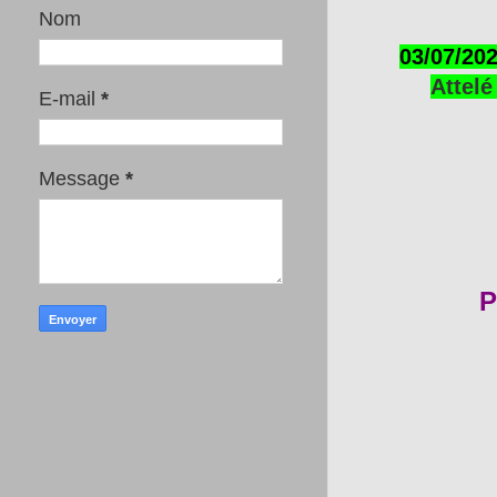
Nom
03/07/202
Attelé
E-mail
*
Message
*
P