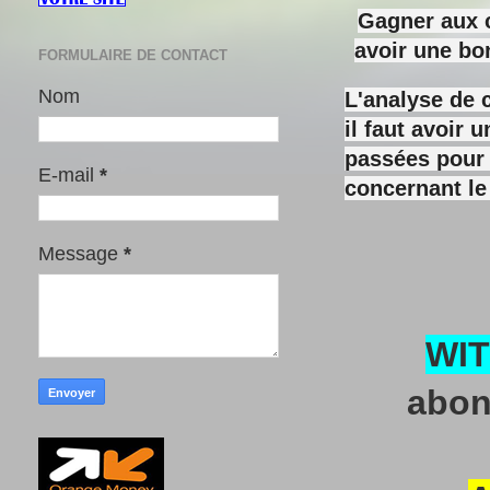
Gagner aux c
avoir une bo
FORMULAIRE DE CONTACT
Nom
L'analyse de 
il faut avoir
passées pour y
E-mail
*
concernant le
Message
*
WI
abon