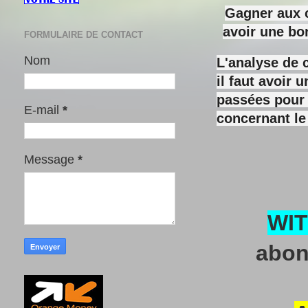
Gagner aux c
avoir une bo
FORMULAIRE DE CONTACT
Nom
L'analyse de 
il faut avoir
passées pour y
E-mail
*
concernant le
Message
*
WI
abon