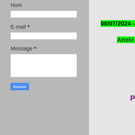
Nom
08/07/2024 
E-mail
*
Attelé
Message
*
P