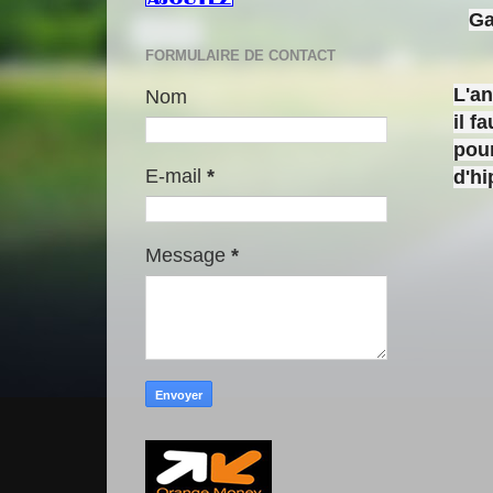
Ga
FORMULAIRE DE CONTACT
L'a
Nom
il f
pour
E-mail
*
d'h
Message
*