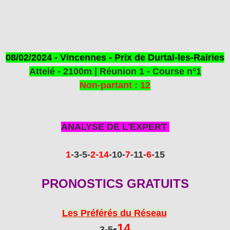
08/02/2024 - Vincennes - Prix de Durtal-les-Rairies
Attelé - 2100m | Réunion 1 - Course n°1
Non-partant : 12
ANALYSE DE L'EXPERT
1
-3
-5
-
2
-14
-10
-
7
-11
-
6
-15
PRONOSTICS GRATUITS
Les Préférés du Réseau
-
14
3-5