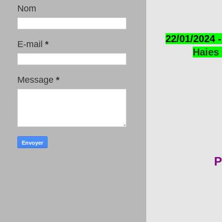
Nom
22/01/2024 -
E-mail
*
Haies 
Message
*
P