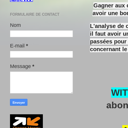
Gagner aux c
avoir une bo
FORMULAIRE DE CONTACT
Nom
L'analyse de 
il faut avoir
passées pour y
E-mail
*
concernant le
Message
*
WI
abon