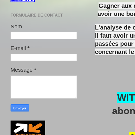
Gagner aux c
avoir une bo
FORMULAIRE DE CONTACT
Nom
L'analyse de 
il faut avoir
passées pour y
E-mail
*
concernant le
Message
*
WI
abon