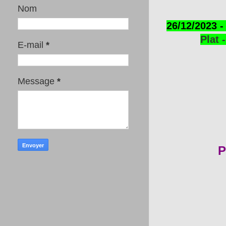
Nom
26/12/2023 -
Plat 
E-mail
*
Message
*
P