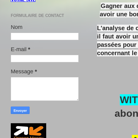
Gagner aux c
avoir une bo
FORMULAIRE DE CONTACT
Nom
L'analyse de 
il faut avoir
passées pour y
E-mail
*
concernant le
Message
*
WI
abon