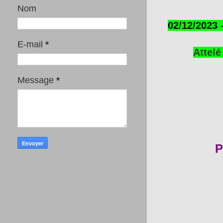
Nom
02/12/2023 
E-mail
*
Attelé
Message
*
P