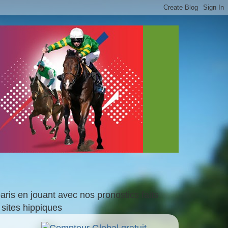
is en jouant avec nos pronostics faits
sites hippiques