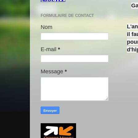
Ga
FORMULAIRE DE CONTACT
L'a
Nom
il f
pour
E-mail
*
d'h
Message
*