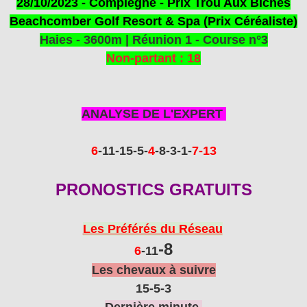
28/10/2023 - Compiègne - Prix Trou Aux Biches
Beachcomber Golf Resort & Spa (Prix Céréaliste)
Haies - 3600m | Réunion 1 - Course n°3
Non-partant : 18
ANALYSE DE L'EXPERT
6
-11
-15
-5
-
4
-8
-3-1
-
7-13
PRONOSTICS GRATUITS
Les Préférés du Réseau
-8
6
-11
Les chevaux à suivre
15-5
-3
Dernière minute