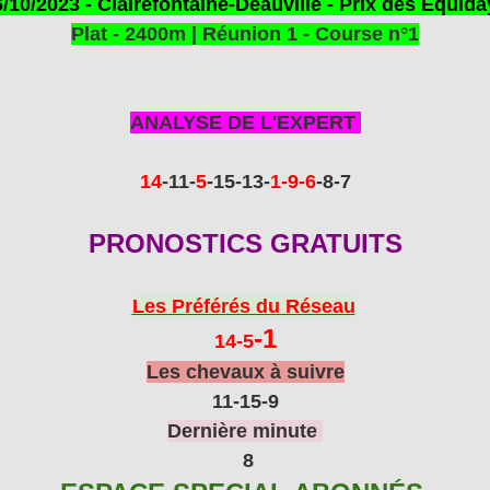
/10/2023 - Clairefontaine-Deauville - Prix des Equid
Plat - 2400m | Réunion 1 - Course n°1
ANALYSE DE L'EXPERT
14
-11
-
5
-15
-13
-
1
-9-6
-8-7
PRONOSTICS GRATUITS
Les Préférés du Réseau
-1
14-5
Les chevaux à suivre
11-15
-9
Dernière minute
8