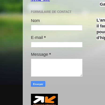
Ga
FORMULAIRE DE CONTACT
L'a
Nom
il f
pour
E-mail
*
d'h
Message
*