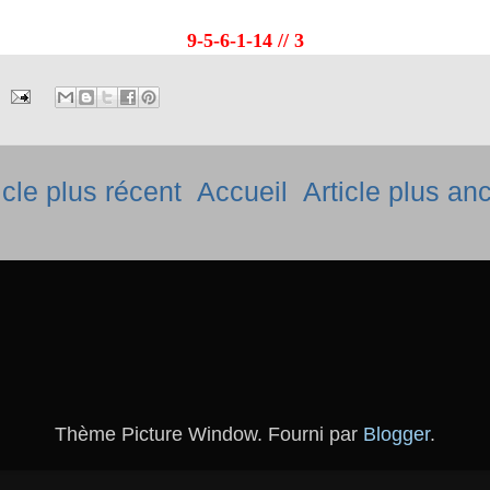
9-5-6-1-14 // 3
icle plus récent
Accueil
Article plus an
Thème Picture Window. Fourni par
Blogger
.