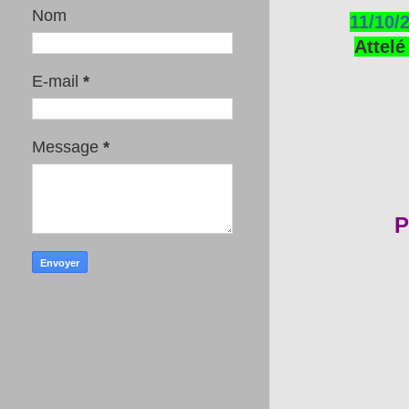
Nom
11/10/
Attelé
E-mail
*
Message
*
P