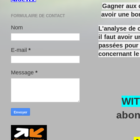
Gagner aux c
avoir une bo
FORMULAIRE DE CONTACT
Nom
L'analyse de 
il faut avoir
passées pour y
E-mail
*
concernant le
Message
*
WI
abon