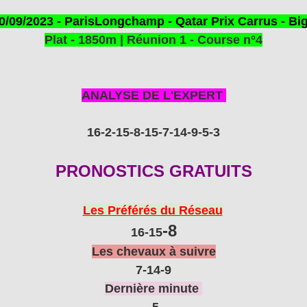
0/09/2023 - ParisLongchamp - Qatar Prix Carrus - Bi
Plat - 1850m | Réunion 1 - Course n°4
ANALYSE DE L'EXPERT
16-2
-15
-8
-15
-7-14-9
-5-3
PRONOSTICS GRATUITS
Les Préférés du Réseau
-8
16-15
Les chevaux à suivre
7-14
-9
Dernière minute
5