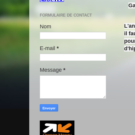
Ga
FORMULAIRE DE CONTACT
L'a
Nom
il f
pour
E-mail
*
d'h
Message
*