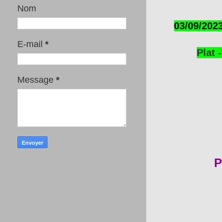
Nom
03/09/202
E-mail
*
Plat 
Message
*
P