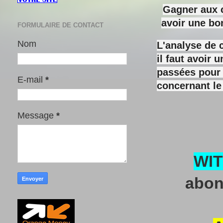
Gagner aux c
avoir une bo
FORMULAIRE DE CONTACT
Nom
L'analyse de 
il faut avoir
passées pour y
E-mail
*
concernant le
Message
*
WI
abon