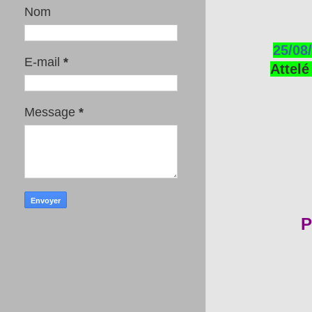
Nom
25/08
E-mail
*
Attelé
Message
*
P