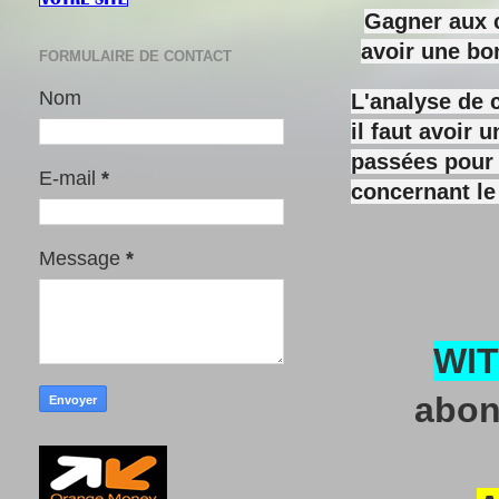
Gagner aux c
avoir une bo
FORMULAIRE DE CONTACT
Nom
L'analyse de 
il faut avoir
passées pour y
E-mail
*
concernant le
Message
*
WI
abon