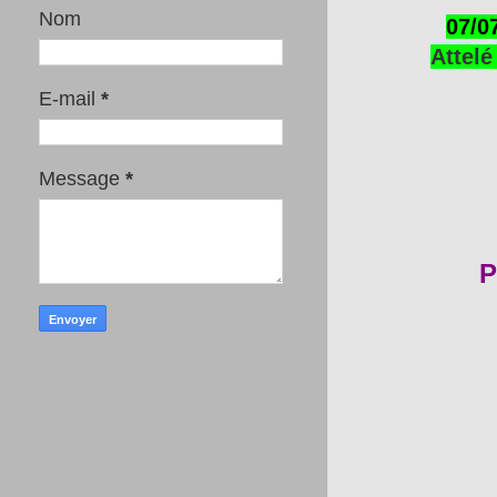
Nom
07/0
Attelé
E-mail
*
Message
*
P