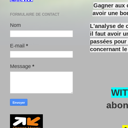
Gagner aux c
avoir une bo
FORMULAIRE DE CONTACT
Nom
L'analyse de 
il faut avoir
passées pour y
E-mail
*
concernant le
Message
*
WI
abon