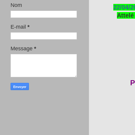
Nom
22/04/2
Attelé
E-mail
*
Message
*
P