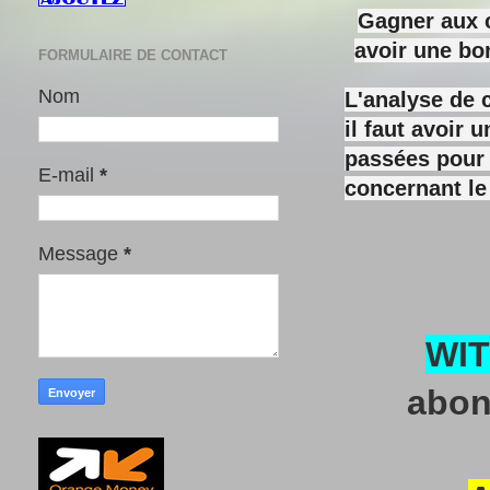
Gagner aux c
avoir une bo
FORMULAIRE DE CONTACT
Nom
L'analyse de 
il faut avoir
passées pour y
E-mail
*
concernant le
Message
*
WI
abon