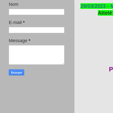
Nom
29/03/2023 - 
Attelé
E-mail
*
Message
*
P