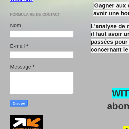
Gagner aux c
avoir une bo
FORMULAIRE DE CONTACT
Nom
L'analyse de 
il faut avoir
passées pour y
E-mail
*
concernant le
Message
*
WI
abon