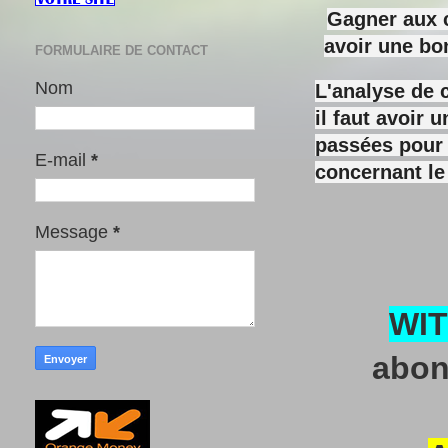
Gagner aux c
avoir une bo
FORMULAIRE DE CONTACT
Nom
L'analyse de 
il faut avoir
passées pour y
E-mail
*
concernant le
Message
*
WI
abon