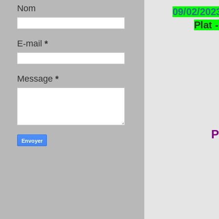
Nom
09/02/202
Plat 
E-mail
*
Message
*
P