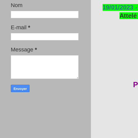
Nom
19/01/2023 
Attelé
E-mail
*
Message
*
P