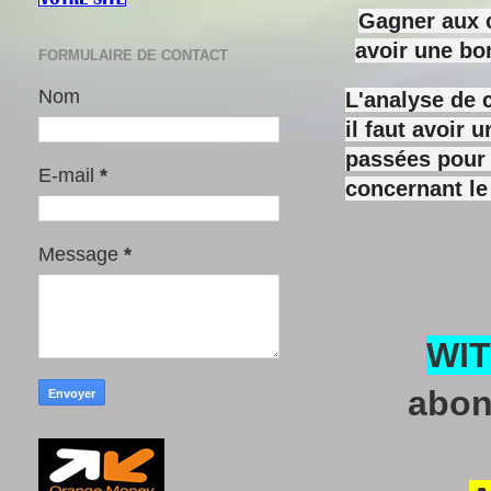
Gagner aux c
avoir une bo
FORMULAIRE DE CONTACT
Nom
L'analyse de 
il faut avoir
passées pour y
E-mail
*
concernant le
Message
*
WI
abon