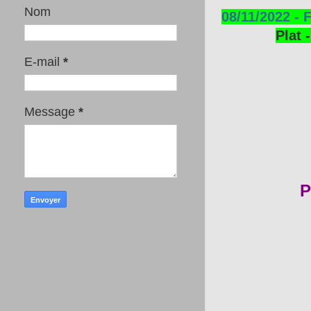
Nom
08/11/2022 - 
Plat 
E-mail
*
Message
*
P