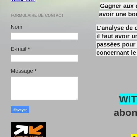
Gagner aux c
avoir une bo
FORMULAIRE DE CONTACT
Nom
L'analyse de 
il faut avoir
passées pour y
E-mail
*
concernant le
Message
*
WI
abon