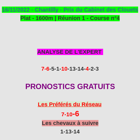
16/11/2022 - Chantilly - Prix du Cabinet des Clouets
Plat - 1600m | Réunion 1 - Course n°4
ANALYSE DE L'EXPERT
7-6
-5
-1-
10
-13
-14-
4
-2-3
PRONOSTICS GRATUITS
Les Préférés du Réseau
-6
7-10
Les chevaux à suivre
1-13-14