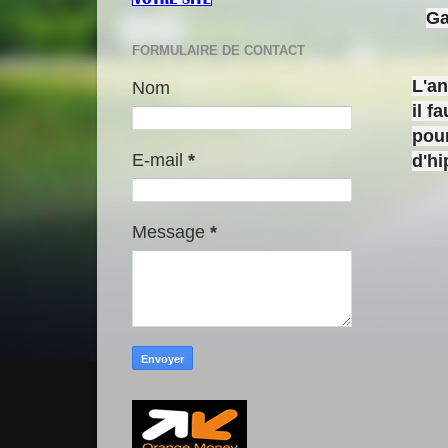
Ga
FORMULAIRE DE CONTACT
L'a
Nom
il f
pour
E-mail
*
d'h
Message
*