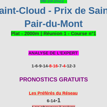
06/10/2022 -
aint-Cloud - Prix de Sain
Pair-du-Mont
Plat - 2000m | Réunion 1 - Course n°1
ANALYSE DE L'EXPERT
1-6-9
-14-
8-16
-7-
4
-12-3
PRONOSTICS GRATUITS
Les Préférés du Réseau
-1
6-14