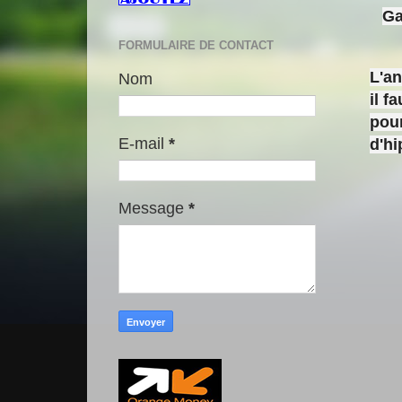
Ga
FORMULAIRE DE CONTACT
L'a
Nom
il f
pour
E-mail
*
d'h
Message
*