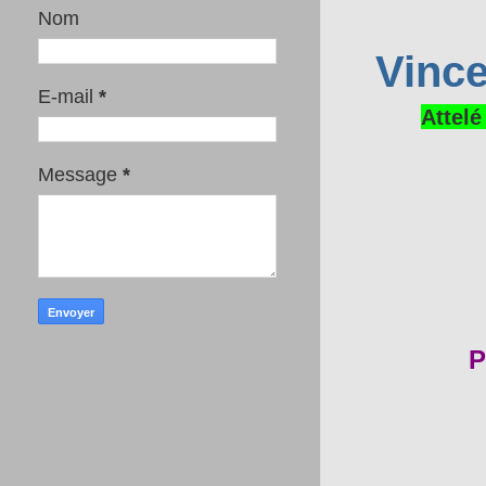
Nom
Vince
E-mail
*
Attelé
Message
*
P