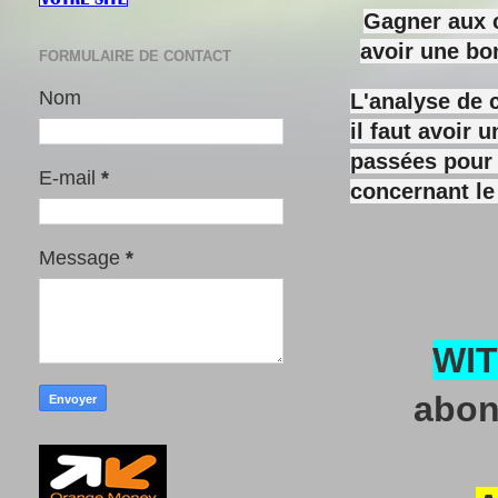
Gagner aux c
avoir une bo
FORMULAIRE DE CONTACT
Nom
L'analyse de 
il faut avoir
passées pour y
E-mail
*
concernant le
Message
*
WI
abon