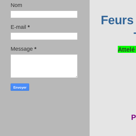
Nom
Feurs
E-mail
*
Attelé
Message
*
P