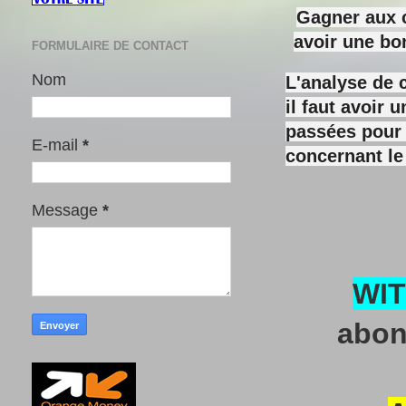
Gagner aux c
avoir une bo
FORMULAIRE DE CONTACT
Nom
L'analyse de 
il faut avoir
passées pour y
E-mail
*
concernant le
Message
*
WI
abon