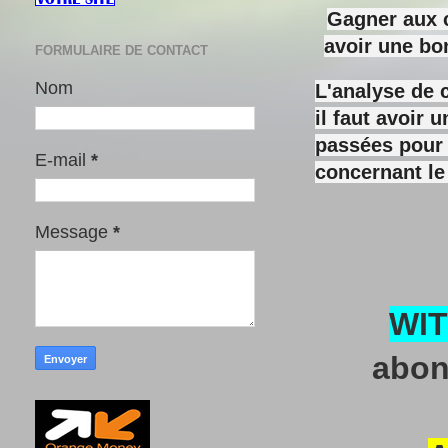
Gagner aux c
avoir une bo
FORMULAIRE DE CONTACT
Nom
L'analyse de 
il faut avoir
passées pour y
E-mail
*
concernant le
Message
*
WI
abon