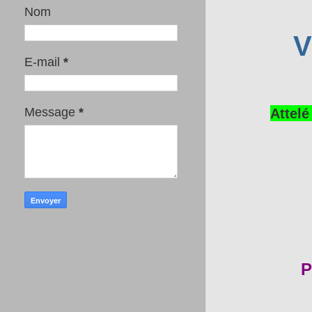
Nom
V
E-mail
*
Attelé
Message
*
P