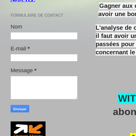
Gagner aux c
avoir une bo
FORMULAIRE DE CONTACT
Nom
L'analyse de 
il faut avoir
passées pour y
E-mail
*
concernant le
Message
*
WI
abon