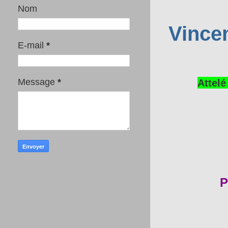
Nom
Vincen
E-mail
*
Attelé
Message
*
P