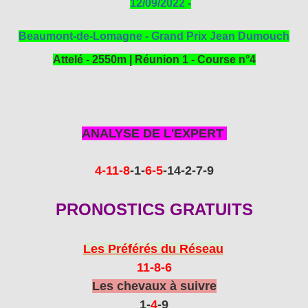
12/09/2022 -
Beaumont-de-Lomagne - Grand Prix Jean Dumouch
Attelé - 2550m | Réunion 1 - Course n°4
ANALYSE DE L'EXPERT
4-11-8
-1
-
6-5
-14
-2-7-9
PRONOSTICS GRATUITS
Les Préférés du Réseau
11-8-6
Les chevaux à suivre
1-
4
-9