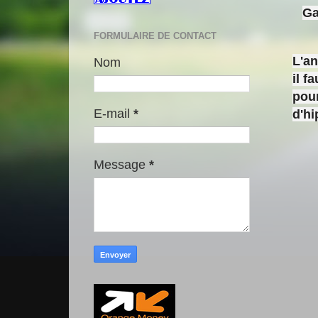
Ga
FORMULAIRE DE CONTACT
L'a
Nom
il f
pour
E-mail
*
d'h
Message
*